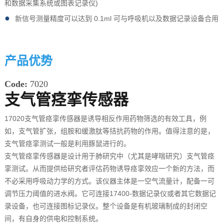
和数据采集系统或图表记录仪)
●
新信号测量精度可以达到 0.1ml 可与呼吸机以及数据记录设备合用
产品优势
Code:
7020
支气管痉挛传感器
17020支气管痉挛传感器是诱导相反作用药物筛选的有效工具，例
如，支气管扩张，组胺和缓激肽等拮抗药物的作用。值得注意的是，
支气管痉挛测试一般是利用豚鼠进行的。
支气管痉挛传感器是设计用于肺研究中（尤其是哮喘研究）支气管痉
挛测试。从而提供给研究者评估药物诱导痉挛效应一个新的方法，而
不必采用呼吸动力学的方式。该仪器主体是一空气流量计，配备一可
调节压力阈值的进水阀。它可连接17400-数据记录仪或者其它数据记
录设备，也可连接图标记录仪。整个设备是有机玻璃制成的封闭空
间，有自身的供电和控制系统。