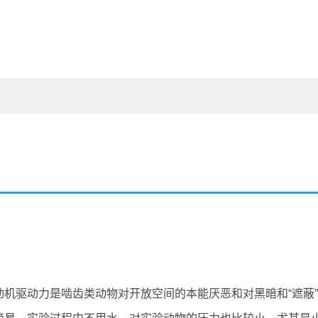
机驱动力是啮齿类动物对开放空间的本能厌恶和对黑暗和“遮蔽