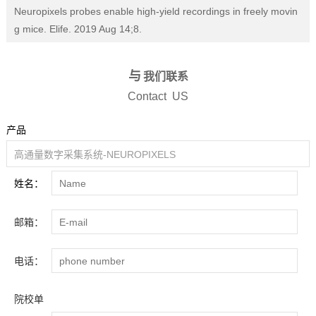
Neuropixels probes enable high-yield recordings in freely movin
g mice. Elife. 2019 Aug 14;8.
与
我们联系
Contact US
产品
姓名：
邮箱：
电话：
院校单