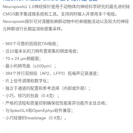
Neuropixels1 1.0神经探针是用于动物体内神经科学研究的最先进的硅
CMOS数字集成微系统和工具。支持同时植入并使用多个电极。
Neuropixels探针可对清醒和麻醉动物中的单细胞活动以及较大的神经
元种群进行长期监测和密集采样。
·
960个可靠的低阻抗TiN电极；
·
沿10毫米长的刀柄布置密集的棋盘电极；
·
70 x 24 µm柄截面；
·
最小的柄弯曲（≤100µm）；
·
384个并行双频段（AP2，LFP3）低噪声记录通道；
·
片上信号调理和数字化；
·
独立于通道的配置和参考选择（内部或外部）；
·
小巧，轻巧的包装（0.4克）；
·
严格的流程和质量控制确保低性能差异功能齐全且合格；
·
与SpikeGLX和OpenEphys软件兼容；
·
小巧轻便的headstage（0.9克）。