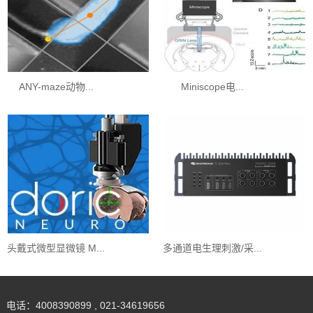
ANY-maze动物...
Miniscope电...
头戴式微型显微镜 M...
多通道电生理刺激/采...
电话：4008390899 , 021-34619656