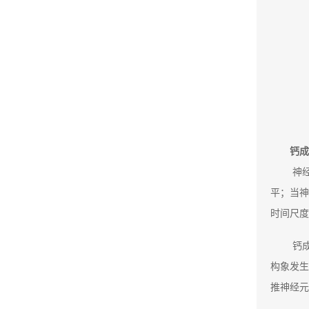
钙成
神
平；当神
时间尺
钙
构象发生
推神经元