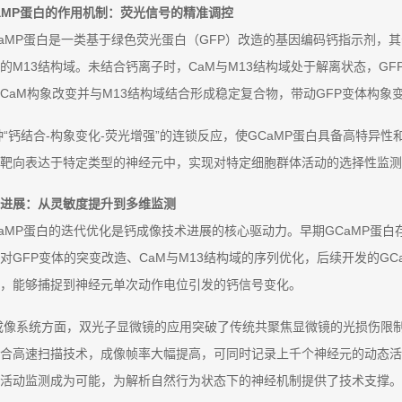
aMP蛋白的作用机制：荧光信号的精准调控
CaMP蛋白是一类基于绿色荧光蛋白（GFP）改造的基因编码钙指示剂，其
的M13结构域。未结合钙离子时，CaM与M13结构域处于解离状态，G
CaM构象改变并与M13结构域结合形成稳定复合物，带动GFP变体构
种“钙结合-构象变化-荧光增强”的连锁反应，使GCaMP蛋白具备高特异
靶向表达于特定类型的神经元中，实现对特定细胞群体活动的选择性监测
进展：从灵敏度提升到多维监测
CaMP蛋白的迭代优化是钙成像技术进展的核心驱动力。早期GCaMP蛋
对GFP变体的突变改造、CaM与M13结构域的序列优化，后续开发的G
，能够捕捉到神经元单次动作电位引发的钙信号变化。
成像系统方面，双光子显微镜的应用突破了传统共聚焦显微镜的光损伤限
合高速扫描技术，成像帧率大幅提高，可同时记录上千个神经元的动态活
活动监测成为可能，为解析自然行为状态下的神经机制提供了技术支撑。