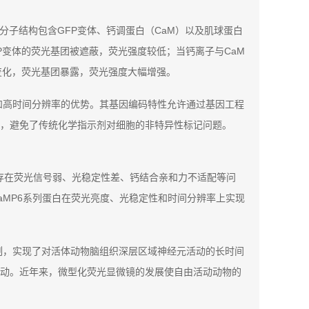
分子结构包含GFP变体、钙调蛋白（CaM）以及肌球蛋白
FP变体的荧光基团被遮蔽，荧光强度较低；当钙离子与CaM
象变化，荧光基团暴露，荧光强度大幅增强。
性和高时间分辨率的优势。其基因编码特性允许通过基因工程
，避免了传统化学指示剂对细胞的非特异性标记问题。
白存在荧光信号弱、光稳定性差、钙结合亲和力不适配等问
CaMP6系列蛋白在荧光亮度、光稳定性和时间分辨率上实现
制，实现了对活体动物脑组织深层区域神经元活动的长时间
动。近年来，微型化荧光显微镜的发展使自由活动动物的