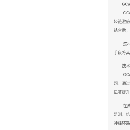
GC
G
轻链激酶
结合后，
这
手段将其
技术
G
题。通过
显著提升
在
监测。结
神经环路