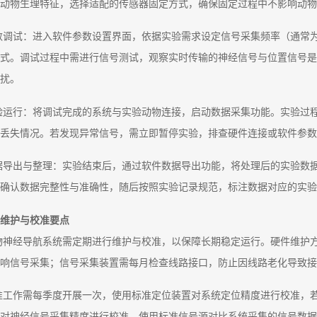
动物生理特征，选择适配的传感器固定方式，确保固定过程中不影响动物
数调试：进入软件参数设置界面，依据实验需求设定信号采集频率（通常为100
式。调试过程中需进行信号测试，观察实时传输的神经信号与位置信号是
扰。
验运行：将调试完成的系统与实验动物连接，启动数据采集功能。实验过
丢失情况。若发现异常信号，需立即暂停实验，排查硬件连接或软件参数
据导出与整理：实验结束后，通过软件数据导出功能，将处理后的实验数
确认数据完整性与准确性，随后按照实验记录规范，标注数据对应的实验
维护与校准要点
物神经导航系统需定期进行维护与校准，以保障长期稳定运行。硬件维护
响信号采集；信号采集装置需每月检查线路接口，防止因线路老化导致接
准工作需每季度开展一次，使用标准定位装置对系统定位精度进行校准，
对神经信号采集精度进行校准，使用标准信号源对比系统采集的信号数据