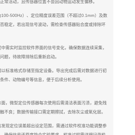
正常活动，且传感器位置不会因动物运动发生偏移。
-500Hz）、定位精度误差范围（不超过0.1mm）及数
否稳定，若出现信号波动，需检查传感器贴合度或排除环
程中需实时监控软件界面的信号变化，确保数据连续采集，
问题，待故障排除后重新启动。
据以标准格式存储至指定设备。导出完成后需对数据进行初
条件、动物编号等信息，便于后续分析使用。
方面，微型定位传感器每次使用后需清洁表面污渍，避免残
触不良；数据传输接口需定期擦拭，去除灰尘或氧化层。
若发现定位误差超出设定范围，需通过软件校准功能调整参
，确保信号还原度符合实验要求。校准过程需详细记录校