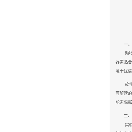
一、
动
器需贴合
境干扰信
软
可解读的
能需根据
二、
实