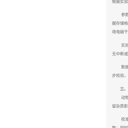
根据实验
参
据存储格
境电磁干
实
无中断或
数
步校验，
三、
动
留杂质影
校
数；同时