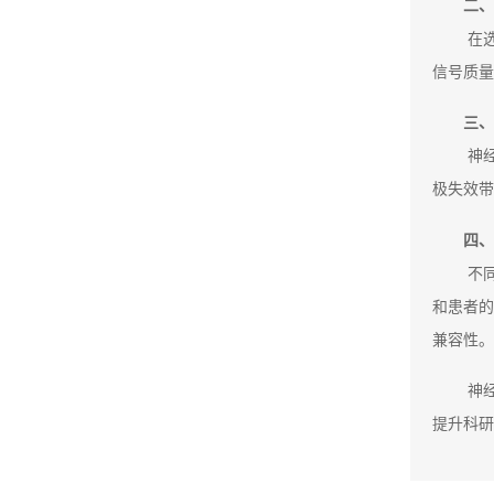
二、
在
信号质量
三、
神
极失效带
四、
不
和患者的
兼容性。
神
提升科研