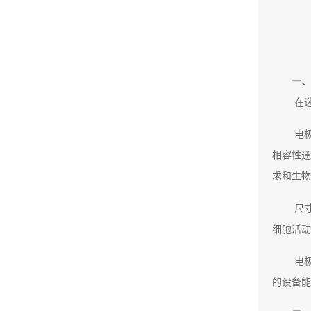
一、
在
电
相容性通
求和生物
尺
细胞活动
电
的设备能