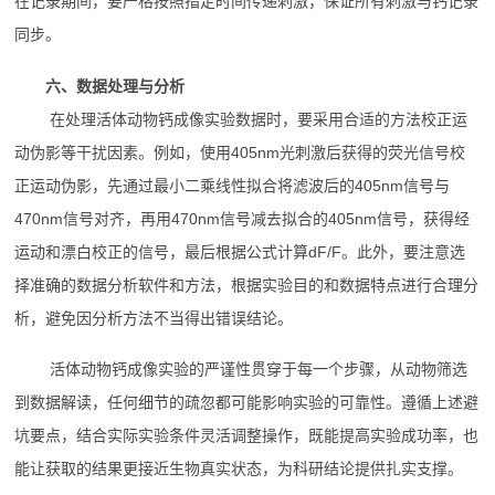
在记录期间，要严格按照指定时间传递刺激，保证所有刺激与钙记录
同步。
六、数据处理与分析
在处理活体动物钙成像实验数据时，要采用合适的方法校正运
动伪影等干扰因素。例如，使用405nm光刺激后获得的荧光信号校
正运动伪影，先通过最小二乘线性拟合将滤波后的405nm信号与
470nm信号对齐，再用470nm信号减去拟合的405nm信号，获得经
运动和漂白校正的信号，最后根据公式计算dF/F。此外，要注意选
择准确的数据分析软件和方法，根据实验目的和数据特点进行合理分
析，避免因分析方法不当得出错误结论。
活体动物钙成像实验的严谨性贯穿于每一个步骤，从动物筛选
到数据解读，任何细节的疏忽都可能影响实验的可靠性。遵循上述避
坑要点，结合实际实验条件灵活调整操作，既能提高实验成功率，也
能让获取的结果更接近生物真实状态，为科研结论提供扎实支撑。