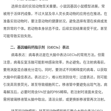
选择合适的实验动物至关重要。小鼠因基因小鼠模型进展，常
被用于活体钙成像，不过大鼠及非人灵长类动物的应用也在推进。在
准备实验动物时，要注意动物的健康状况，避免选择有潜在疾病或发
育异常的个体。若动物本身状态不佳，后续实验结果易受干扰，甚至
可能导致实验失败。
二、基因编码钙指示剂（GECIs）表达
病毒表达：病毒表达是在大脑中表达GECIs的常用方法。但需
注意，病毒反复冻融可能影响感染效率，务必避免。在注射病毒前，
要用涡旋混合器充分混匀。同时，要测试不同稀释度的病毒，以获取
大脑中的最佳表达。表达过少，难以检测到信号；过度表达，则可能
引发高背景荧光，甚至导致细胞死亡。移液管中要避免出现气泡，病
毒解冻后，必要时用含5%甘油的PBS稀释。若注射时液面未变化，
需将玻璃移液管从脑中取出，清洁尖部，或更换新移液管再次注射。
转基因动物模型：转基因动物模型能在整个大脑中表达GECI。