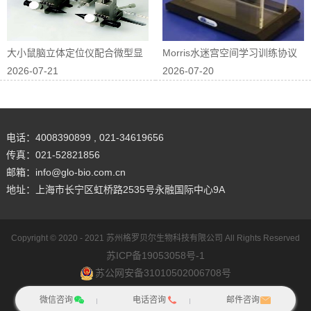
大小鼠脑立体定位仪配合微型显
Morris水迷宫空间学习训练协议
2026-07-21
2026-07-20
微镜进行在体...
优化
电话：4008390899 , 021-34619656
传真：021-52821856
邮箱：info@glo-bio.com.cn
地址：上海市长宁区虹桥路2535号永融国际中心9A
Copyright © 2020 - 2021
苏州格罗贝尔生物科技有限公司
All Rights Reserved
苏ICP备19053058号-1
苏公网安备31010502006708号
网站地图
犀牛云提供企业云服务
微信咨询
电话咨询
邮件咨询