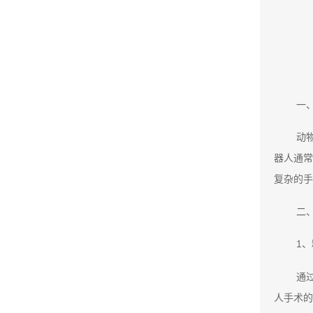
一
动
器人通常
复杂的手
二
1
通
人手术的