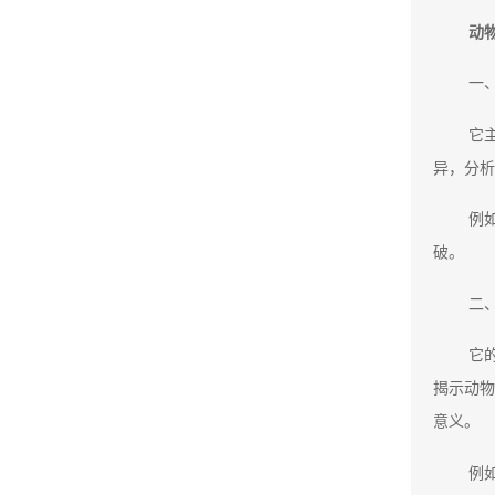
动
一
它
异，分析
例
破。
二
它
揭示动物
意义。
例