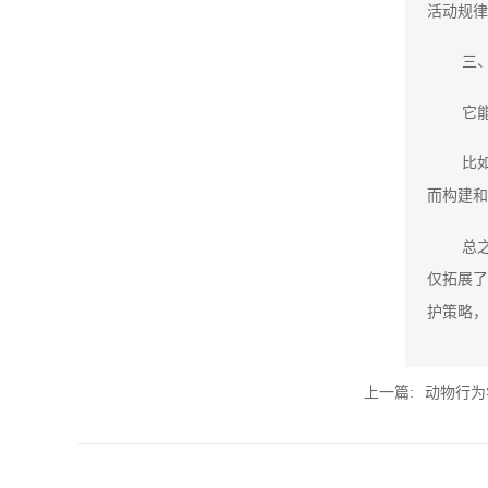
活动规律
三
它
比
而构建和
总
仅拓展了
护策略，
上一篇:
动物行为