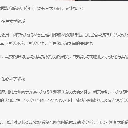
物眼动仪
的应用范围主要有三大方向，具体如下：
、在生物学领域
主要用于研究动物的视觉生理机能和视感知特性。通过准确追踪并记录动
其与生活环境、生活特性甚至进化历程之间的关联性。
如，鸟类的眼球运动对其捕食行为的研究，或哺乳动物瞳孔大小变化与其
、在心理学领域
的应用则更倾向于探索动物的认知和注意力分配机制。研究表明，动物的
的认知过程，包括但不限于学习记忆机制、情绪识别能力以及复杂思维活
如，通过对灵长类动物观看复杂图像时的眼动轨迹分析，可以推测其大脑