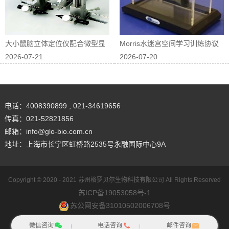
大小鼠脑立体定位仪配合微型显
Morris水迷宫空间学习训练协议
2026-07-21
2026-07-20
微镜进行在体...
优化
电话：4008390899 , 021-34619656
传真：021-52821856
邮箱：info@glo-bio.com.cn
地址：上海市长宁区虹桥路2535号永融国际中心9A
Copyright © 2020 - 2021
苏州格罗贝尔生物科技有限公司
All Rights Reserved
苏ICP备19053058号-1
苏公网安备31010502006708号
网站地图
犀牛云提供企业云服务
微信咨询
电话咨询
邮件咨询