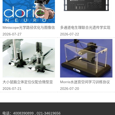
Miniscope光学路径优化与图像信
多通道电生理联合光遗传学实现
2026-07-27
2026-07-22
噪...
神经回路因果...
大小鼠脑立体定位仪配合微型显
Morris水迷宫空间学习训练协议
2026-07-21
2026-07-20
微镜进行在体...
优化
电话：4008390899 , 021-34619656