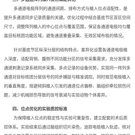
多通道电极阵列的通道间距、排布方式与植入位点适配性，是
提升多通道同步记录质量的关键。优化过程中结合基底节区亚区空间
尺寸，调整阵列植入的中心位点与覆盖范围，保证各通道电极均匀覆
盖目标核团功能区域，避免通道重叠采集、无效区域布极的情况。
针对基底节区纵深分层的结构特点，差异化设置各通道电极植
入深度，适配背侧、腹侧不同功能分区的信号采集需求，充分发挥多
通道刺激记录系统同步采集、多点记录的设备优势，实现同一阵列多
通道对目标核团分层信号的同步捕捉与精准调控。同时规范电极植入
的垂直角度，规避倾斜植入引发的通道位点偏移、脑组织牵拉损伤问
题，减少机械损伤导致的信号衰减与实验动物个体差异。
四、位点优化的实验质控标准
为保障植入位点的稳定性与实验可重复性，建立配套的术后质
控体系。实验结束后通过脑组织切片染色，追踪电极植入轨迹，核对