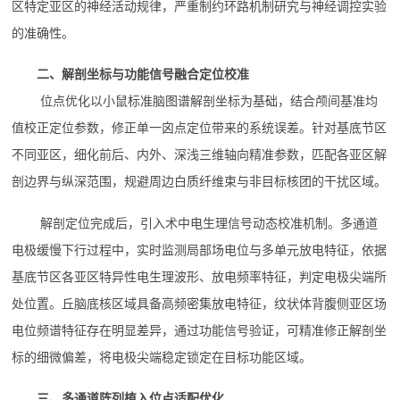
区特定亚区的神经活动规律，严重制约环路机制研究与神经调控实验
的准确性。
二、解剖坐标与功能信号融合定位校准
位点优化以小鼠标准脑图谱解剖坐标为基础，结合颅间基准均
值校正定位参数，修正单一囟点定位带来的系统误差。针对基底节区
不同亚区，细化前后、内外、深浅三维轴向精准参数，匹配各亚区解
剖边界与纵深范围，规避周边白质纤维束与非目标核团的干扰区域。
解剖定位完成后，引入术中电生理信号动态校准机制。多通道
电极缓慢下行过程中，实时监测局部场电位与多单元放电特征，依据
基底节区各亚区特异性电生理波形、放电频率特征，判定电极尖端所
处位置。丘脑底核区域具备高频密集放电特征，纹状体背腹侧亚区场
电位频谱特征存在明显差异，通过功能信号验证，可精准修正解剖坐
标的细微偏差，将电极尖端稳定锁定在目标功能区域。
三、多通道阵列植入位点适配优化