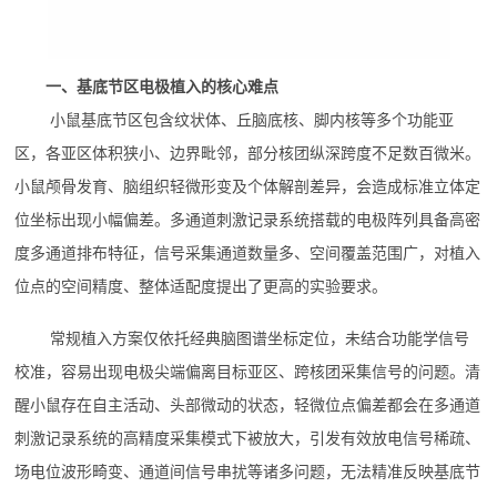
一、基底节区电极植入的核心难点
小鼠基底节区包含纹状体、丘脑底核、脚内核等多个功能亚
区，各亚区体积狭小、边界毗邻，部分核团纵深跨度不足数百微米。
小鼠颅骨发育、脑组织轻微形变及个体解剖差异，会造成标准立体定
位坐标出现小幅偏差。多通道刺激记录系统搭载的电极阵列具备高密
度多通道排布特征，信号采集通道数量多、空间覆盖范围广，对植入
位点的空间精度、整体适配度提出了更高的实验要求。
常规植入方案仅依托经典脑图谱坐标定位，未结合功能学信号
校准，容易出现电极尖端偏离目标亚区、跨核团采集信号的问题。清
醒小鼠存在自主活动、头部微动的状态，轻微位点偏差都会在多通道
刺激记录系统的高精度采集模式下被放大，引发有效放电信号稀疏、
场电位波形畸变、通道间信号串扰等诸多问题，无法精准反映基底节