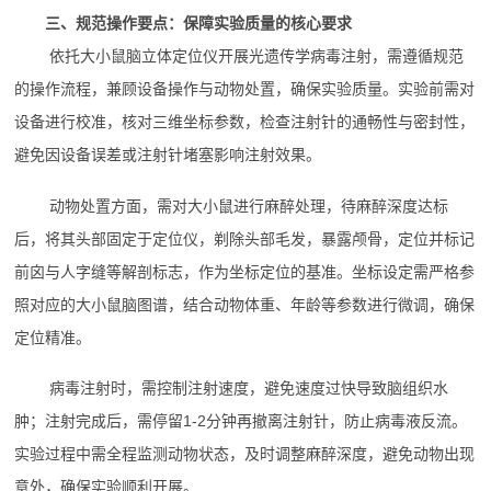
三、规范操作要点：保障实验质量的核心要求
依托大小鼠脑立体定位仪开展光遗传学病毒注射，需遵循规范
的操作流程，兼顾设备操作与动物处置，确保实验质量。实验前需对
设备进行校准，核对三维坐标参数，检查注射针的通畅性与密封性，
避免因设备误差或注射针堵塞影响注射效果。
动物处置方面，需对大小鼠进行麻醉处理，待麻醉深度达标
后，将其头部固定于定位仪，剃除头部毛发，暴露颅骨，定位并标记
前囟与人字缝等解剖标志，作为坐标定位的基准。坐标设定需严格参
照对应的大小鼠脑图谱，结合动物体重、年龄等参数进行微调，确保
定位精准。
病毒注射时，需控制注射速度，避免速度过快导致脑组织水
肿；注射完成后，需停留1-2分钟再撤离注射针，防止病毒液反流。
实验过程中需全程监测动物状态，及时调整麻醉深度，避免动物出现
意外，确保实验顺利开展。