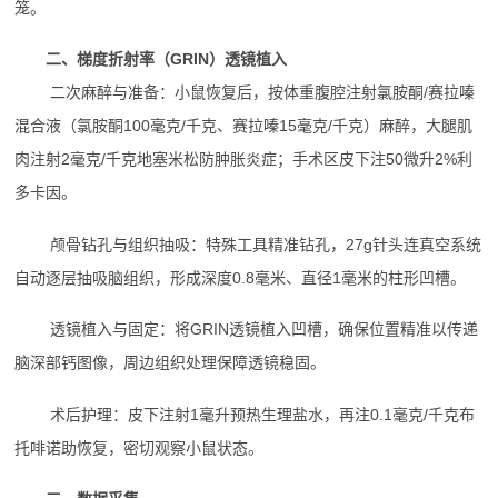
笼。
二、梯度折射率（GRIN）透镜植入
二次麻醉与准备：小鼠恢复后，按体重腹腔注射氯胺酮/赛拉嗪
混合液（氯胺酮100毫克/千克、赛拉嗪15毫克/千克）麻醉，大腿肌
肉注射2毫克/千克地塞米松防肿胀炎症；手术区皮下注50微升2%利
多卡因。
颅骨钻孔与组织抽吸：特殊工具精准钻孔，27g针头连真空系统
自动逐层抽吸脑组织，形成深度0.8毫米、直径1毫米的柱形凹槽。
透镜植入与固定：将GRIN透镜植入凹槽，确保位置精准以传递
脑深部钙图像，周边组织处理保障透镜稳固。
术后护理：皮下注射1毫升预热生理盐水，再注0.1毫克/千克布
托啡诺助恢复，密切观察小鼠状态。