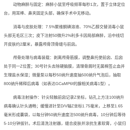
动物麻醉与固定：麻醉小鼠至呼吸频率每秒1次，置于立体定位
台，用耳棒、鼻夹固定头部，确保手术中无移动。
消毒与皮肤处理：7.5%聚维酮碘溶液、70%乙醇交替消毒小鼠
头部无毛区三次；皮下注射50微升2%利多卡因局部麻醉，沿中线切
开皮肤约2厘米，暴露颅骨顶骨缝与前囟。
颅骨处理与病毒装载：剥离颅骨筋膜，调整鼻托使前囟、后囟
处于同一Z位置；30号针头去除硬脑膜，清理骨屑时无菌棉签止血并
生理盐水保湿；微量泵以每秒50纳升速度抽500纳升气泡后，抽取
800纳升稀释后病毒（如表达GCaMP6f的腺相关病毒1型）。
病毒注射操作：针尖轻触前囟记录Z坐标，钻孔上方注100纳升
病毒确认针头通畅；缓慢进针至D/V轴Z坐标1.75毫米，上移至1.65
毫米形成囊袋，以每分钟50纳升速度注500纳升病毒，10分钟后等待
5-10分钟拔针。术后清洗注射器，缝合皮肤并涂抗生素软膏，小鼠归