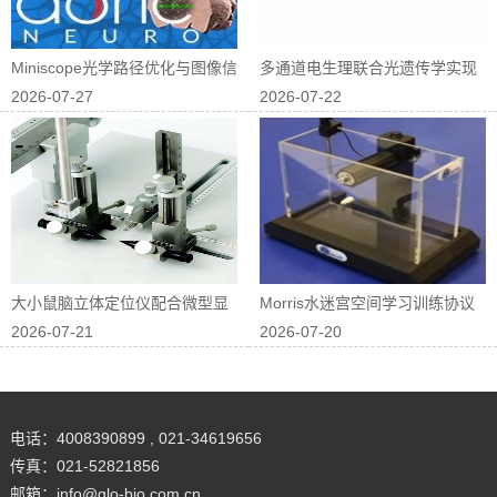
Miniscope光学路径优化与图像信
多通道电生理联合光遗传学实现
2026-07-27
2026-07-22
噪...
神经回路因果...
大小鼠脑立体定位仪配合微型显
Morris水迷宫空间学习训练协议
2026-07-21
2026-07-20
微镜进行在体...
优化
电话：4008390899 , 021-34619656
传真：021-52821856
邮箱：info@glo-bio.com.cn