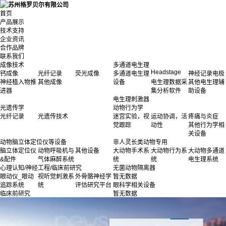
首页
产品展示
技术支持
企业资讯
合作品牌
联系我们
成像技术
多通道电生理
Headstage
钙成像
光纤记录
荧光成像
多通道电生理
神经记录电极
神经植入物推
其他成像
设备
电生理数据采
其他电生理辅
进器
集分析软件
助设备
电生理刺激器
光遗传学
动物行为学
光纤记录
光遗传技术
迷宫实验，视
运动协调，活
疼痛与炎症
觉跟踪
动性
其他行为学相
关设备
动物脑立体定位仪等设备
非人灵长类动物专用
脑立体定位仪
动物呼吸机与
其他设备
大动物手术系
大动物行为系
大动物多通道
&配件
气体麻醉系统
统
统
电生理系统
心理认知/神经工程/临床前研究
无菌动物隔离器
眼动仪_眼动
视听觉刺激系
外骨骼神经学
暂无数据
追踪系统
统
评估研究平台
眼科学相关设备
临床前研究
暂无数据