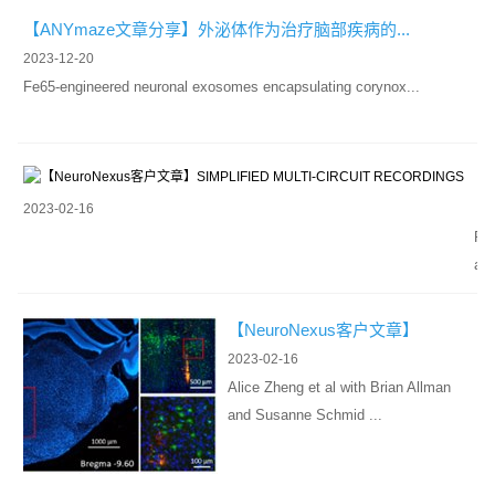
【ANYmaze文章分享】外泌体作为治疗脑部疾病的...
2023-12-20
Fe65-engineered neuronal exosomes encapsulating corynox...
【
N
2023-02-16
e
F
u
a
r
b
o
i
【NeuroNexus客户文章】
N
o
NEURAL ME...
2023-02-16
e
B
Alice Zheng et al with Brian Allman
x
o
and Susanne Schmid ...
u
i
s
e
客
t