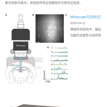
素共同参与其中。视觉剥夺性近视模型作为研究近视发...
Miniscope与光纤记
录系统在多脑区同步
2026-04-21
成像中...
神经科学研究中，脑区
功能的关联性与协同性
是解析生命活动机制的
核心议题。单一脑区的
成像技术已难以满足复
杂神经环路...