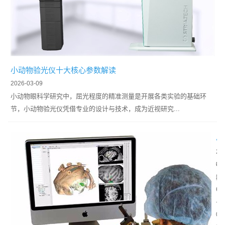
小动物验光仪十大核心参数解读
2026-03-09
小动物眼科学研究中，屈光程度的精准测量是开展各类实验的基础环
节，小动物验光仪凭借专业的设计与技术，成为近视研究...
小
动
2
物
神
0
神
经
2
经
导
6
导
航
-
航
技
0