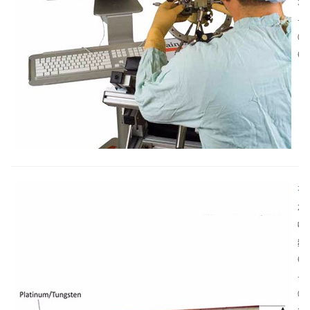
系
术
3
统
是
-
在
解
0
动
析
6
态
小
环
动
境
物
中
空
的
间
效
认
能
知
神
验
机
经
2
证
制
电
神
0
、
极
经
2
开
如
电
6
展
何
极
-
神
优
作
0
经