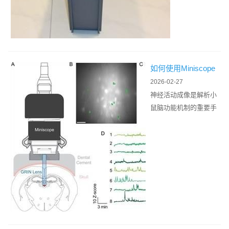
认知等核心行
.
噪
运
为的核心工
.
比
行
具，其性能规
.
决
效
格决定实验数
定
能
据的...
信
，
号
如何使用Miniscope
决
采
进行小鼠神经活动成
定
2026-02-27
集
像
相
神经活动成像是解析小
的
关
鼠脑功能机制的重要手
准
研
段，在单细胞分辨率下
确
究
实现自由活动状态下的
性
数
小鼠神经活动监测，是
与
据
相关研究的...
可
的
靠
.
性
.
。
.
神