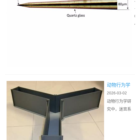
化
为
3
科
信
神
-
学
噪
经
0
研
比
信
4
究
？
号
的
材
采
核
料
集
心
选
与
支
择
调
撑
、
控
，
表
的
其
动物行为学
面
核
在
迷宫系统选
2026-03-02
修
心
动
购指南
动物行为学研
饰
器
态
究中，迷宫系
与
件
环
统是解析动物
植
，
境
学习记忆、焦
入
其
中
虑应答、空间
工
信
的