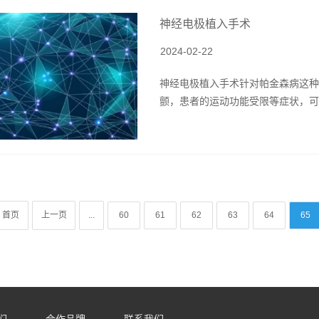
神经电极植入手术
2024-02-22
神经电极植入手术针对帕金森病这种
颤，患者的运动功能受限等症状，可以
首页
上一页
...
60
61
62
63
64
65