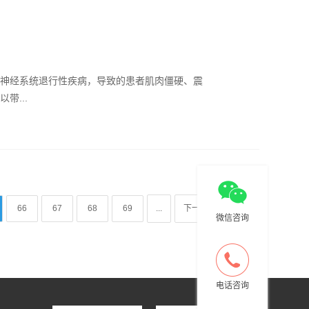
神经系统退行性疾病，导致的患者肌肉僵硬、震
带...
66
67
68
69
...
下一页
尾页
微信咨询
电话咨询