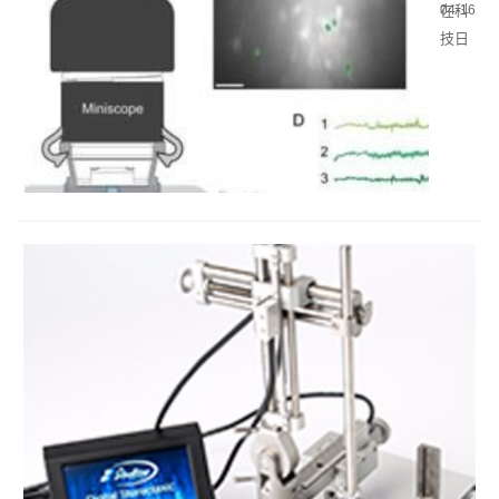
软件
在科
04-16
技日
新月
异的
今
天，
我们
有幸
见证
了许
多令
人惊
叹的
创
新，
它们
不仅
改变