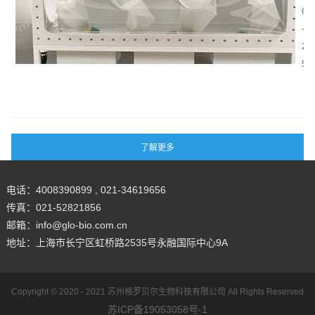
能
究
6
的
与
中
-
关
应
，
2
键
用
实
5
。
验
大
动
小
物
鼠
的
脑
纯
立
净
体
性
电话：4008390899 , 021-34619656
定
是
传真：021-52821856
位
确
邮箱：info@glo-bio.com.cn
仪
保
地址：上海市长宁区虹桥路2535号永融国际中心9A
作
实
为
验
一
Copyright © 2020 - 2021
苏州格罗贝尔生物科技有限公司
All Rights Reserved
结
种
苏ICP备19053058号-1
果
专