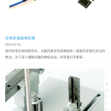
产
生
电
信
号
，
在体多通道电生理
植
2025-07-01
入
现代科学生命的研究中，大脑的复杂性和神秘性一直是科学家们关注的
式
焦点。为了深入理解大脑的神经活动，科学家们不断探...
神
经
大
电
小
2
极
鼠
神
0
可
脑
经
2
以
立
科
5
.
体
学
-
.
定
研
0
.