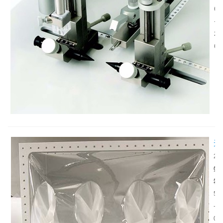
位
究
6
仪
中
-
设
，
2
备
精
6
类
确
型
控
介
制
绍
实
验
操
作
无
是
菌
2
取
鼠
生
0
得
隔
物
2
可
离
医
5
靠
器
学
-
结
功
研
0
果