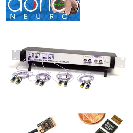
的一个光子被...
互
的
微
型
电
子
设
备
。
神
经
细
胞
在
活
动
时
会