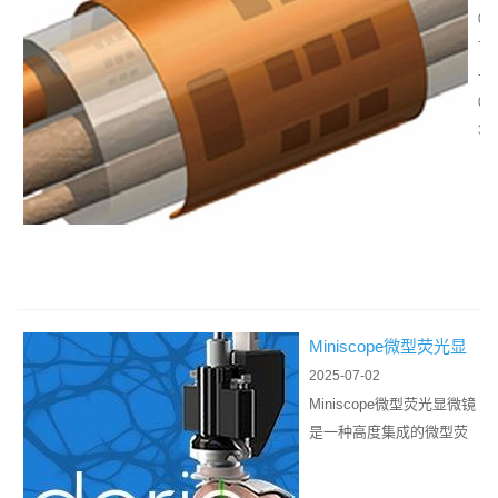
极
经
0
的
电
7
作
极
-
用
是
0
一
3
种
用
于
与
人
体
神
Miniscope微型荧光显
经
微镜
2025-07-02
组
Miniscope微型荧光显微镜
织
是一种高度集成的微型荧
直
光显微镜，它利用荧光染
接
料中的电子吸收激发光中
交