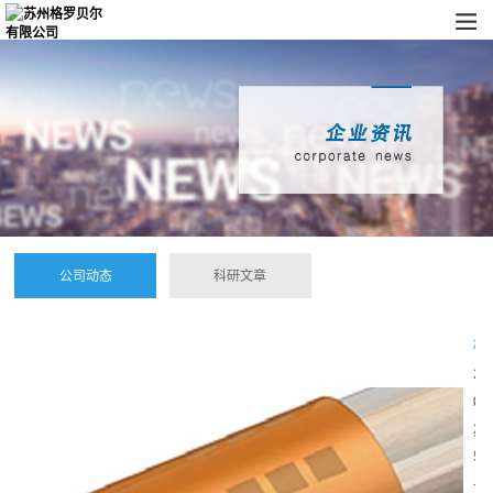
公司动态
科研文章
植
入
2
式
植
0
神
入
2
经
式
5
电
神
-