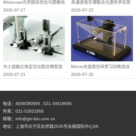
Miniscope光学路径优化与图像信
多通道电生理联合光遗传学实现
2026-07-27
2026-07-22
噪...
神经回路因果...
大小鼠脑立体定位仪配合微型显
Morris水迷宫空间学习训练协议
2026-07-21
2026-07-20
微镜进行在体...
优化
电话：4008390899 , 021-34619656
传真：021-52821856
邮箱：info@glo-bio.com.cn
地址：上海市长宁区虹桥路2535号永融国际中心9A