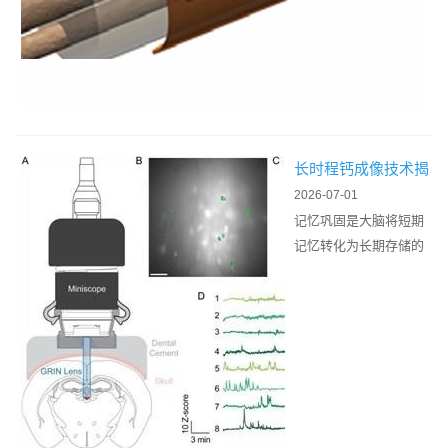
神
经
调
控
、
神
长时程钙成像技术揭
经
示记忆巩固过程中的
2026-07-01
信
神经元集群活动
记忆巩固是大脑将短期
号
记忆转化为长期存储的
记
核心生理过程，依托脑
录
内神经环路的动态调控
领
与神经元功能重塑完
域
成。过往神经...
的
核
心
植