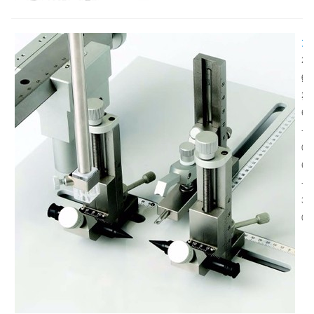
入
式
器
大
件
小
2
，
鼠
幼
0
主
脑
鼠
2
要
立
脑
6
用
体
组
-
于
定
织
0
搭
位
尚
6
建
仪
未
-
生
用
发
3
物
于
育
0
神
幼
成
经
鼠
熟
组
实
，
织
验
颅
与
的
骨