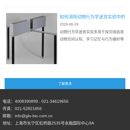
外
方
结
部
法
构
电
如何消除动物行为学迷宫实验中的
、
子
嗅觉残留干扰？
2026-06-29
头
设
动物行为学迷宫实验多用于探究啮齿类
颅
备
动物空间认知、学习记忆与行为偏好等
形
的
核心指标。实验过程中，实验动物会在
态
信
迷宫装置...
与
号
成
传
年
.
鼠
.
存
.
在
明
电话：4008390899 , 021-34619656
显
传真：021-52821856
差
邮箱：info@glo-bio.com.cn
异
地址：上海市长宁区虹桥路2535号永融国际中心9A
，