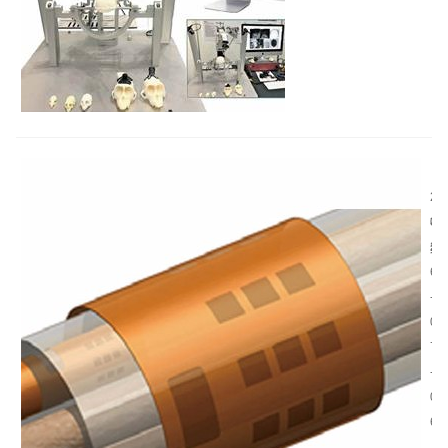
脑立体定位仪依托颅骨
标志点完成...
自
适
2
应
神
0
神
经
2
经
电
6
电
极
-
极
是
0
介
脑
7
绍
机
-
接
0
口
6
、