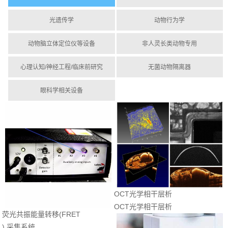
光遗传学
动物行为学
动物脑立体定位仪等设备
非人灵长类动物专用
心理认知/神经工程/临床前研究
无菌动物隔离器
眼科学相关设备
OCT光学相干层析
OCT光学相干层析
荧光共振能量转移(FRET
) 采集系统