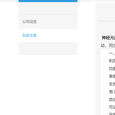
公司动态
科研文章
神经元
动，同
一、神
利用G
功能完
单细胞
长时间
电子对
自由动
可进行
显微摄