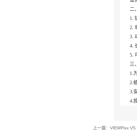
二
1. 锚定
2. 
3. 
4. 
5. 
三、神
1.为
2.植入L
3.安装n
4.按照
上一篇:
VIEWPixx V