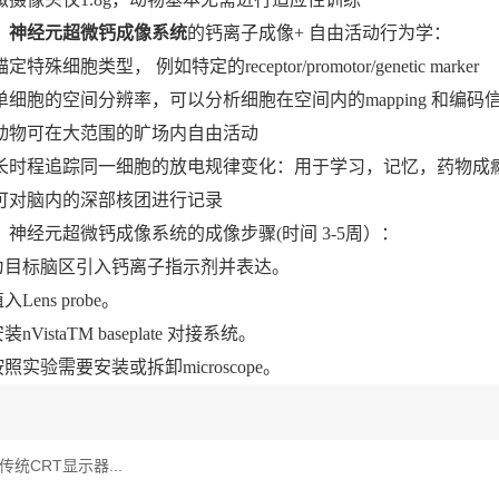
、
神经元超微钙成像系统
的钙离子成像+ 自由活动行为学：
特殊细胞类型， 例如特定的receptor/promotor/genetic marker
单细胞的空间分辨率，可以分析细胞在空间内的mapping 和编码
动物可在大范围的旷场内自由活动
长时程追踪同一细胞的放电规律变化：用于学习，记忆，药物成
可对脑内的深部核团进行记录
经元超微钙成像系统的成像步骤(时间 3-5周）：
目标脑区引入钙离子指示剂并表达。
ens probe。
VistaTM baseplate 对接系统。
实验需要安装或拆卸microscope。
S 传统CRT显示器...