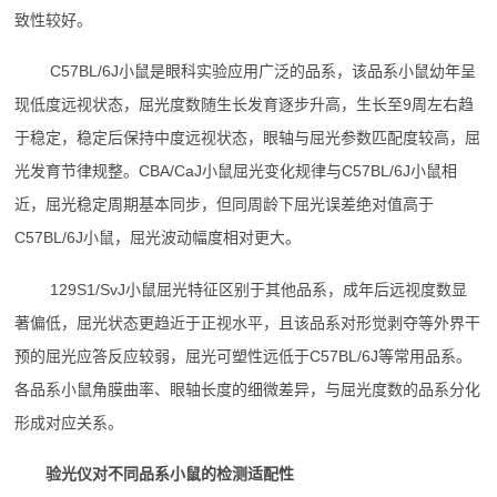
致性较好。
C57BL/6J小鼠是眼科实验应用广泛的品系，该品系小鼠幼年呈
现低度远视状态，屈光度数随生长发育逐步升高，生长至9周左右趋
于稳定，稳定后保持中度远视状态，眼轴与屈光参数匹配度较高，屈
光发育节律规整。CBA/CaJ小鼠屈光变化规律与C57BL/6J小鼠相
近，屈光稳定周期基本同步，但同周龄下屈光误差绝对值高于
C57BL/6J小鼠，屈光波动幅度相对更大。
129S1/SvJ小鼠屈光特征区别于其他品系，成年后远视度数显
著偏低，屈光状态更趋近于正视水平，且该品系对形觉剥夺等外界干
预的屈光应答反应较弱，屈光可塑性远低于C57BL/6J等常用品系。
各品系小鼠角膜曲率、眼轴长度的细微差异，与屈光度数的品系分化
形成对应关系。
验光仪对不同品系小鼠的检测适配性