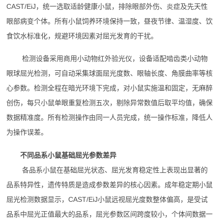
CAST/EiJ，统一选取适龄健康小鼠，排除眼部外伤、炎症及先天性
眼部病变个体。所有小鼠饲养环境保持一致，昼夜节律、温湿度、饮
食饮水标准化，规避环境因素对屈光发育的干扰。
检测设备采用商用小动物红外验光仪，设备适配啮齿类小动物
眼球屈光检测，可自动采集球面屈光度数、眼轴长度、角膜曲率等核
心参数。检测全程在暗光环境下完成，对小鼠实施温和固定，无麻醉
创伤，每只小鼠单眼重复检测五次，剔除异常数值后取平均值，确保
数据精准度。所有检测操作由同一人员完成，统一操作标准，降低人
为操作误差。
不同品系小鼠基础屈光参数差异
各品系小鼠在基础屈光状态、屈光发育稳定性上表现出显著的
品系特异性，遗传特质是造成参数差异的核心因素。成年稳定期小鼠
屈光检测数据显示，CAST/EiJ小鼠远视屈光度数整体偏高，是受试
品系中屈光正值最大的品系，屈光参数区间跨度较小，个体间数据一