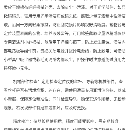
柔软干燥棉布轻轻擦拭外壳，去除灰尘与污渍。对于光学部件，如显
微镜镜头，需用专用光学清洁布或镜头纸，蘸取少量无酒精中性清洁
液，沿同一方向轻柔擦拭，防止刮花镜片影响视野清晰度。载物台与
定位装置表面的杂物、培养液残留等，可用棉签蘸取少量酒精或仪器
专用清洁剂小心擦拭，随后用干净棉布擦干，防止发生腐蚀。清洁内
部电路板等组件前，务必关闭电源并拔掉电源线，防止触电；可借助
小型真空吸尘器或软毛刷清除内部灰尘，但操作时注意避免过度用力
损坏微小元件。
机械部件检查：定期检查定位仪的丝杆、导轨等机械部件。查
看丝杆是否有污垢堆积，若存在，需使用适量专用润滑油涂抹，以减
小摩擦，保障定位精准性；同时检查导轨，确保其运作顺畅、无松动
现象，若发现部件有磨损或损坏，应及时更换。
精度校准：仪器长期使用后，精度可能受影响，需定期校准。
运用标准坐标或目标点进行校准测试，依据测试结果调整参数，让定