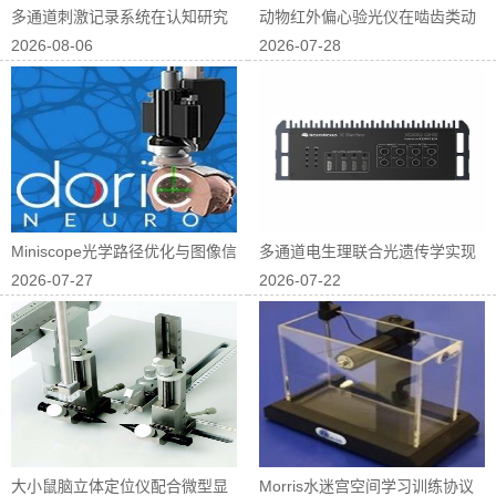
多通道刺激记录系统在认知研究
动物红外偏心验光仪在啮齿类动
2026-08-06
2026-07-28
中的应用
物屈光研究中...
Miniscope光学路径优化与图像信
多通道电生理联合光遗传学实现
2026-07-27
2026-07-22
噪...
神经回路因果...
大小鼠脑立体定位仪配合微型显
Morris水迷宫空间学习训练协议