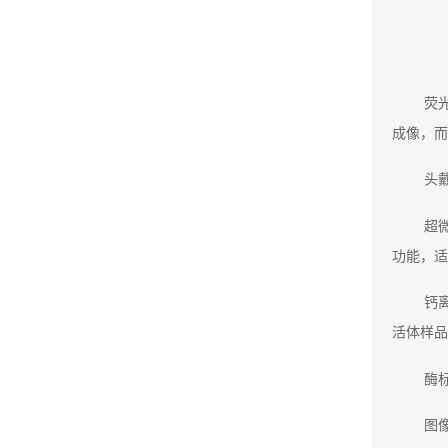
荧
成像，而
头
超
功能，适
钙
活体样品
酶
图