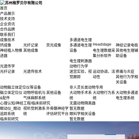
首页
产品展示
技术支持
企业资讯
合作品牌
联系我们
成像技术
多通道电生理
Headstage
钙成像
光纤记录
荧光成像
多通道电生理
神经记录电极
神经植入物推
其他成像
设备
电生理数据采
其他电生理辅
进器
集分析软件
助设备
电生理刺激器
光遗传学
动物行为学
光纤记录
光遗传技术
迷宫实验，视
运动协调，活
疼痛与炎症
觉跟踪
动性
其他行为学相
关设备
动物脑立体定位仪等设备
非人灵长类动物专用
脑立体定位仪
动物呼吸机与
其他设备
大动物手术系
大动物行为系
大动物多通道
&配件
气体麻醉系统
统
统
电生理系统
心理认知/神经工程/临床前研究
无菌动物隔离器
眼动仪_眼动
视听觉刺激系
外骨骼神经学
暂无数据
追踪系统
统
评估研究平台
眼科学相关设备
临床前研究
暂无数据