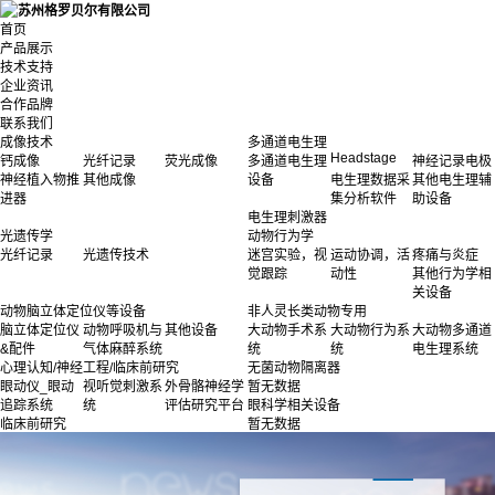
首页
产品展示
技术支持
企业资讯
合作品牌
联系我们
成像技术
多通道电生理
Headstage
钙成像
光纤记录
荧光成像
多通道电生理
神经记录电极
神经植入物推
其他成像
设备
电生理数据采
其他电生理辅
进器
集分析软件
助设备
电生理刺激器
光遗传学
动物行为学
光纤记录
光遗传技术
迷宫实验，视
运动协调，活
疼痛与炎症
觉跟踪
动性
其他行为学相
关设备
动物脑立体定位仪等设备
非人灵长类动物专用
脑立体定位仪
动物呼吸机与
其他设备
大动物手术系
大动物行为系
大动物多通道
&配件
气体麻醉系统
统
统
电生理系统
心理认知/神经工程/临床前研究
无菌动物隔离器
眼动仪_眼动
视听觉刺激系
外骨骼神经学
暂无数据
追踪系统
统
评估研究平台
眼科学相关设备
临床前研究
暂无数据