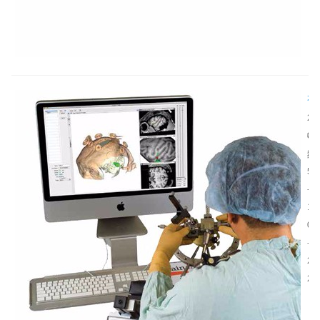
信
与
号
神
处
经
理
功
流
能
神
程
的
经
2
关
导
神
0
键
航
经
2
工
系
导
5
具
统
航
-
，
电
系
1
其
极
统
0
通
植
是
-
道
入
精
2
密
路
准
2
度
径
神
的
规
经
提