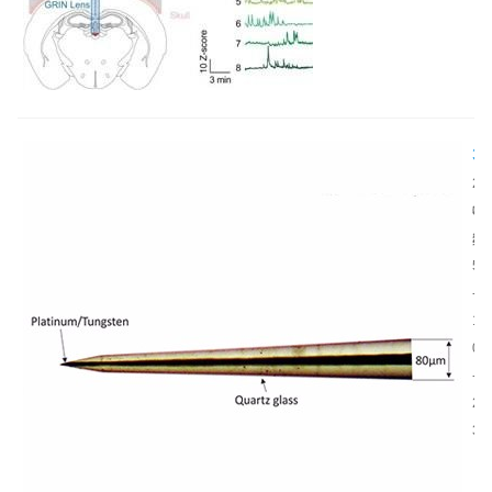
3
8
2
4
神
0
通
经
2
道
电
5
高
极
-
密
是
1
度
探
0
神
究
-
经
大
2
电
脑
3
极
活
的
动