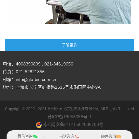
划
外
升
算
科
对
法
手
获
概
术
取
述
的
更
关
精
键
细
支
神
电话：4008390899 , 021-34619656
撑
经
传真：021-52821856
技
信
邮箱：info@glo-bio.com.cn
术
号
地址：上海市长宁区虹桥路2535号永融国际中心9A
，
具
其
有
核
重
Copyright © 2020 - 2021
苏州格罗贝尔生物科技有限公司
All Rights Reserved
心
要
苏ICP备19053058号-1
功
意
苏公网安备31010502006708号
能
义
网站地图
犀牛云提供企业云服务
微信咨询
电话咨询
邮件咨询
在
。